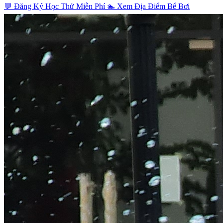
💬 Đăng Ký Học Thử Miễn Phí
🏊 Xem Địa Điểm Bể Bơi