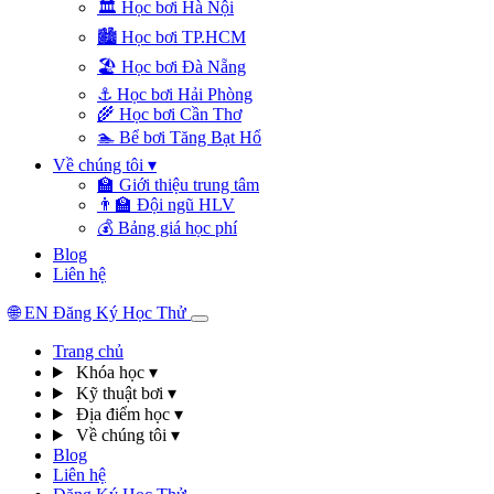
🏛️
Học bơi Hà Nội
🏙️
Học bơi TP.HCM
🏖️
Học bơi Đà Nẵng
⚓
Học bơi Hải Phòng
🌾
Học bơi Cần Thơ
🏊
Bể bơi Tăng Bạt Hổ
Về chúng tôi
▾
🏫
Giới thiệu trung tâm
👨‍🏫
Đội ngũ HLV
💰
Bảng giá học phí
Blog
Liên hệ
🌐
EN
Đăng Ký Học Thử
Trang chủ
Khóa học
▾
Kỹ thuật bơi
▾
Địa điểm học
▾
Về chúng tôi
▾
Blog
Liên hệ