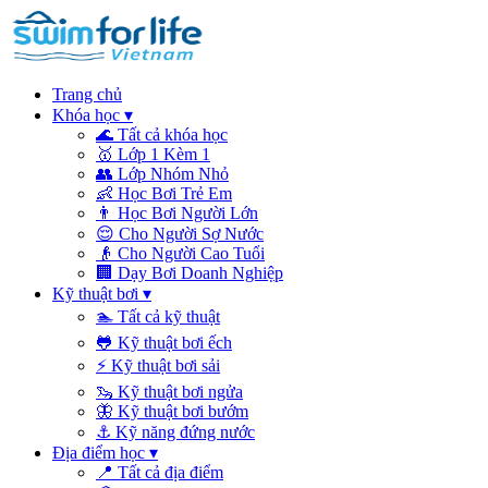
Trang chủ
Khóa học
▾
🌊
Tất cả khóa học
🥇
Lớp 1 Kèm 1
👥
Lớp Nhóm Nhỏ
👶
Học Bơi Trẻ Em
👨
Học Bơi Người Lớn
😌
Cho Người Sợ Nước
👴
Cho Người Cao Tuổi
🏢
Dạy Bơi Doanh Nghiệp
Kỹ thuật bơi
▾
🏊
Tất cả kỹ thuật
🐸
Kỹ thuật bơi ếch
⚡
Kỹ thuật bơi sải
🦦
Kỹ thuật bơi ngửa
🦋
Kỹ thuật bơi bướm
⚓
Kỹ năng đứng nước
Địa điểm học
▾
📍
Tất cả địa điểm