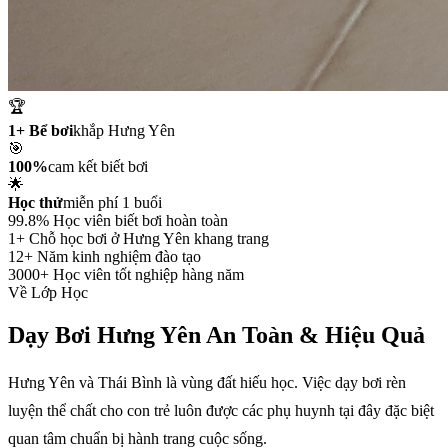
🏆
1+ Bể bơi
khắp Hưng Yên
🎯
100%
cam kết biết bơi
🌟
Học thử
miễn phí 1 buổi
99.8%
Học viên biết bơi hoàn toàn
1+
Chỗ học bơi ở Hưng Yên khang trang
12+
Năm kinh nghiệm đào tạo
3000+
Học viên tốt nghiệp hàng năm
Về Lớp Học
Dạy Bơi Hưng Yên
An Toàn & Hiệu Quả
Hưng Yên và Thái Bình là vùng đất hiếu học. Việc dạy bơi rèn
luyện thể chất cho con trẻ luôn được các phụ huynh tại đây đặc biệt
quan tâm chuẩn bị hành trang cuộc sống.