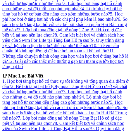
và chất lượng nước như thế nào?
3. Lớp học bơi tăng bạt hổ dành
cho những ai và độ tuổi nào phù hợp nhất?
4. Lộ trình dạy bơi bể
tăng bạt hổ từ cơ bản đến nâng cao gồm những bước nào?
5. Học
phí học bơi ở tăng bạt hổ và các chi phí phụ kèm là bao nhiêu?
6. So
sánh học bơi tăng bạt hổ với các bể bơi khác tại quận Hai Bà Trưng
thế nào?
7. Lớp bơi mùa đông tại bể nóng Tăng Bạt Hổ có gì đặc
biệt và tại sao nên lựa chọn?
8. Cam kết biết bơi và chính sách học
viên của Swim For Life tại Tăng Bạt Hổ ra sao?
9. Quy trình đăng
ký và lựa chọn lịch học bơi diễn ra như thế nào?
10. Trẻ em cần
chuẩn bị kinh nghiệm gì để học bơi an toàn tại bể bơi lớn?
11.
Những câu chuyện thành công của học viên học bơi ở tăng bạt hổ là
gì?
12. Giải đáp các thắc mắc thường gặp khi tham gia lớp học bơi
tăng bạt hổ
📑 Mục Lục Bài Viết
1. Học bơi tăng bạt hổ có thực sự tốt không và tổng quan địa điểm ở
đâu?
2. Bể bơi tăng bạt hổ (Olympia Tăng Bạt Hổ) có cơ sở vật chất
và chất lượng nước như thế nào?
3. Lớp học bơi tăng bạt hổ dành
cho những ai và độ tuổi nào phù hợp nhất?
4. Lộ trình dạy bơi bể
tăng bạt hổ từ cơ bản đến nâng cao gồm những bước nào?
5. Học
phí học bơi ở tăng bạt hổ và các chi phí phụ kèm là bao nhiêu?
6. So
sánh học bơi tăng bạt hổ với các bể bơi khác tại quận Hai Bà Trưng
thế nào?
7. Lớp bơi mùa đông tại bể nóng Tăng Bạt Hổ có gì đặc
biệt và tại sao nên lựa chọn?
8. Cam kết biết bơi và chính sách học
viên của Swim For Life tại Tăng Bạt Hổ ra sao?
9. Quy trình đăng