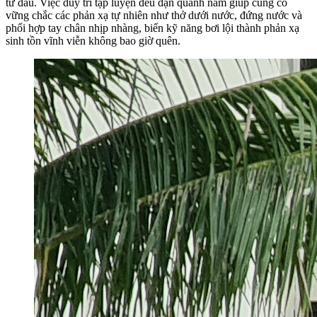
từ đầu. Việc duy trì tập luyện đều đặn quanh năm giúp củng cố
vững chắc các phản xạ tự nhiên như thở dưới nước, đứng nước và
phối hợp tay chân nhịp nhàng, biến kỹ năng bơi lội thành phản xạ
sinh tồn vĩnh viễn không bao giờ quên.