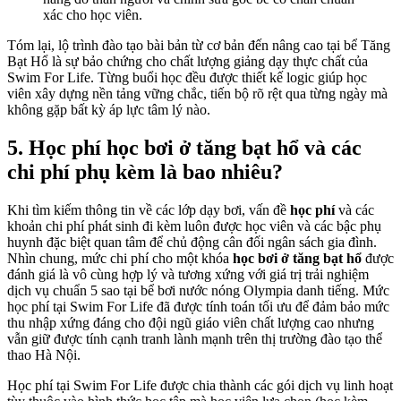
xác cho học viên.
Tóm lại, lộ trình đào tạo bài bản từ cơ bản đến nâng cao tại bể Tăng
Bạt Hổ là sự bảo chứng cho chất lượng giảng dạy thực chất của
Swim For Life. Từng buổi học đều được thiết kế logic giúp học
viên xây dựng nền tảng vững chắc, tiến bộ rõ rệt qua từng ngày mà
không gặp bất kỳ áp lực tâm lý nào.
5. Học phí học bơi ở tăng bạt hổ và các
chi phí phụ kèm là bao nhiêu?
Khi tìm kiếm thông tin về các lớp dạy bơi, vấn đề
học phí
và các
khoản chi phí phát sinh đi kèm luôn được học viên và các bậc phụ
huynh đặc biệt quan tâm để chủ động cân đối ngân sách gia đình.
Nhìn chung, mức chi phí cho một khóa
học bơi ở tăng bạt hổ
được
đánh giá là vô cùng hợp lý và tương xứng với giá trị trải nghiệm
dịch vụ chuẩn 5 sao tại bể bơi nước nóng Olympia danh tiếng. Mức
học phí tại Swim For Life đã được tính toán tối ưu để đảm bảo mức
thu nhập xứng đáng cho đội ngũ giáo viên chất lượng cao nhưng
vẫn giữ được tính cạnh tranh lành mạnh trên thị trường đào tạo thể
thao Hà Nội.
Học phí tại Swim For Life được chia thành các gói dịch vụ linh hoạt