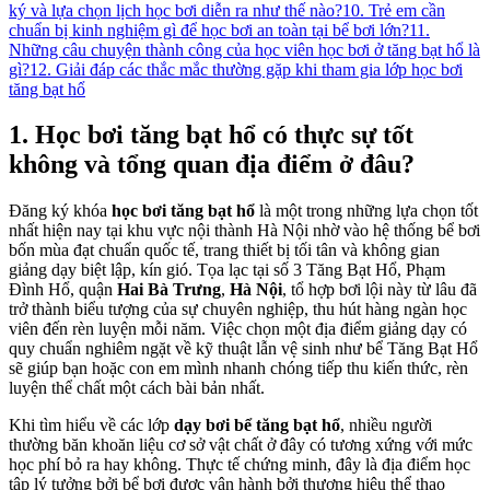
ký và lựa chọn lịch học bơi diễn ra như thế nào?
10. Trẻ em cần
chuẩn bị kinh nghiệm gì để học bơi an toàn tại bể bơi lớn?
11.
Những câu chuyện thành công của học viên học bơi ở tăng bạt hổ là
gì?
12. Giải đáp các thắc mắc thường gặp khi tham gia lớp học bơi
tăng bạt hổ
1. Học bơi tăng bạt hổ có thực sự tốt
không và tổng quan địa điểm ở đâu?
Đăng ký khóa
học bơi tăng bạt hổ
là một trong những lựa chọn tốt
nhất hiện nay tại khu vực nội thành Hà Nội nhờ vào hệ thống bể bơi
bốn mùa đạt chuẩn quốc tế, trang thiết bị tối tân và không gian
giảng dạy biệt lập, kín gió. Tọa lạc tại số 3 Tăng Bạt Hổ, Phạm
Đình Hổ, quận
Hai Bà Trưng
,
Hà Nội
, tổ hợp bơi lội này từ lâu đã
trở thành biểu tượng của sự chuyên nghiệp, thu hút hàng ngàn học
viên đến rèn luyện mỗi năm. Việc chọn một địa điểm giảng dạy có
quy chuẩn nghiêm ngặt về kỹ thuật lẫn vệ sinh như bể Tăng Bạt Hổ
sẽ giúp bạn hoặc con em mình nhanh chóng tiếp thu kiến thức, rèn
luyện thể chất một cách bài bản nhất.
Khi tìm hiểu về các lớp
dạy bơi bể tăng bạt hổ
, nhiều người
thường băn khoăn liệu cơ sở vật chất ở đây có tương xứng với mức
học phí bỏ ra hay không. Thực tế chứng minh, đây là địa điểm học
tập lý tưởng bởi bể bơi được vận hành bởi thương hiệu thể thao