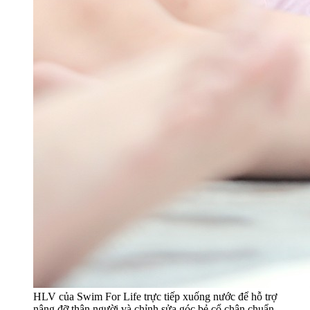
HLV của Swim For Life trực tiếp xuống nước để hỗ trợ
nâng đỡ thân người và chỉnh sửa góc bẻ cổ chân chuẩn