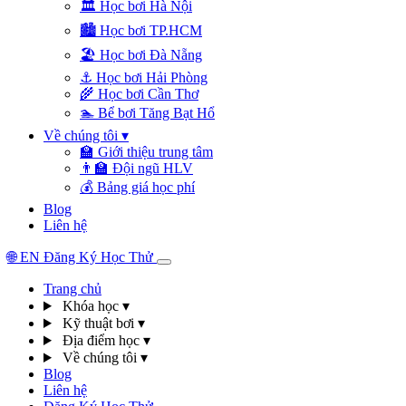
🏛️
Học bơi Hà Nội
🏙️
Học bơi TP.HCM
🏖️
Học bơi Đà Nẵng
⚓
Học bơi Hải Phòng
🌾
Học bơi Cần Thơ
🏊
Bể bơi Tăng Bạt Hổ
Về chúng tôi
▾
🏫
Giới thiệu trung tâm
👨‍🏫
Đội ngũ HLV
💰
Bảng giá học phí
Blog
Liên hệ
🌐
EN
Đăng Ký Học Thử
Trang chủ
Khóa học
▾
Kỹ thuật bơi
▾
Địa điểm học
▾
Về chúng tôi
▾
Blog
Liên hệ