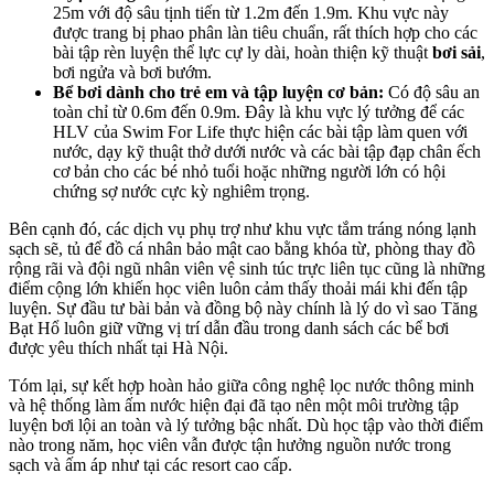
25m với độ sâu tịnh tiến từ 1.2m đến 1.9m. Khu vực này
được trang bị phao phân làn tiêu chuẩn, rất thích hợp cho các
bài tập rèn luyện thể lực cự ly dài, hoàn thiện kỹ thuật
bơi sải
,
bơi ngửa và bơi bướm.
Bể bơi dành cho trẻ em và tập luyện cơ bản:
Có độ sâu an
toàn chỉ từ 0.6m đến 0.9m. Đây là khu vực lý tưởng để các
HLV của Swim For Life thực hiện các bài tập làm quen với
nước, dạy kỹ thuật thở dưới nước và các bài tập đạp chân ếch
cơ bản cho các bé nhỏ tuổi hoặc những người lớn có hội
chứng sợ nước cực kỳ nghiêm trọng.
Bên cạnh đó, các dịch vụ phụ trợ như khu vực tắm tráng nóng lạnh
sạch sẽ, tủ để đồ cá nhân bảo mật cao bằng khóa từ, phòng thay đồ
rộng rãi và đội ngũ nhân viên vệ sinh túc trực liên tục cũng là những
điểm cộng lớn khiến học viên luôn cảm thấy thoải mái khi đến tập
luyện. Sự đầu tư bài bản và đồng bộ này chính là lý do vì sao Tăng
Bạt Hổ luôn giữ vững vị trí dẫn đầu trong danh sách các bể bơi
được yêu thích nhất tại Hà Nội.
Tóm lại, sự kết hợp hoàn hảo giữa công nghệ lọc nước thông minh
và hệ thống làm ấm nước hiện đại đã tạo nên một môi trường tập
luyện bơi lội an toàn và lý tưởng bậc nhất. Dù học tập vào thời điểm
nào trong năm, học viên vẫn được tận hưởng nguồn nước trong
sạch và ấm áp như tại các resort cao cấp.