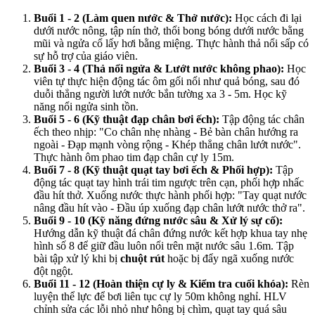
Buổi 1 - 2 (Làm quen nước & Thở nước):
Học cách đi lại
dưới nước nông, tập nín thở, thổi bong bóng dưới nước bằng
mũi và ngửa cổ lấy hơi bằng miệng. Thực hành thả nổi sấp có
sự hỗ trợ của giáo viên.
Buổi 3 - 4 (Thả nổi ngửa & Lướt nước không phao):
Học
viên tự thực hiện động tác ôm gối nổi như quả bóng, sau đó
duỗi thẳng người lướt nước bắn tường xa 3 - 5m. Học kỹ
năng nổi ngửa sinh tồn.
Buổi 5 - 6 (Kỹ thuật đạp chân bơi ếch):
Tập động tác chân
ếch theo nhịp: "Co chân nhẹ nhàng - Bẻ bàn chân hướng ra
ngoài - Đạp mạnh vòng rộng - Khép thẳng chân lướt nước".
Thực hành ôm phao tim đạp chân cự ly 15m.
Buổi 7 - 8 (Kỹ thuật quạt tay bơi ếch & Phối hợp):
Tập
động tác quạt tay hình trái tim ngược trên cạn, phối hợp nhấc
đầu hít thở. Xuống nước thực hành phối hợp: "Tay quạt nước
nâng đầu hít vào - Đầu úp xuống đạp chân lướt nước thở ra".
Buổi 9 - 10 (Kỹ năng đứng nước sâu & Xử lý sự cố):
Hướng dẫn kỹ thuật đá chân đứng nước kết hợp khua tay nhẹ
hình số 8 để giữ đầu luôn nổi trên mặt nước sâu 1.6m. Tập
bài tập xử lý khi bị
chuột rút
hoặc bị đẩy ngã xuống nước
đột ngột.
Buổi 11 - 12 (Hoàn thiện cự ly & Kiểm tra cuối khóa):
Rèn
luyện thể lực để bơi liên tục cự ly 50m không nghỉ. HLV
chỉnh sửa các lỗi nhỏ như hông bị chìm, quạt tay quá sâu