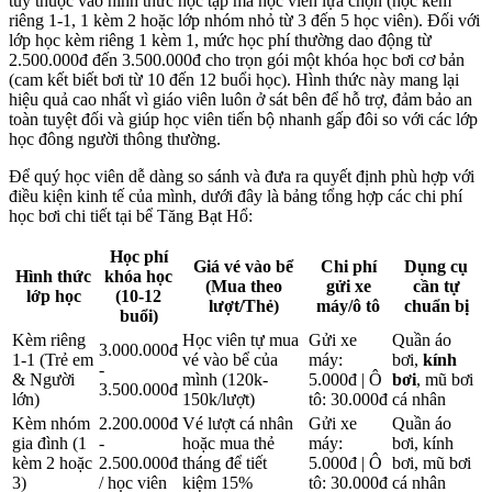
tùy thuộc vào hình thức học tập mà học viên lựa chọn (học kèm
riêng 1-1, 1 kèm 2 hoặc lớp nhóm nhỏ từ 3 đến 5 học viên). Đối với
lớp học kèm riêng 1 kèm 1, mức học phí thường dao động từ
2.500.000đ đến 3.500.000đ cho trọn gói một khóa học bơi cơ bản
(cam kết biết bơi từ 10 đến 12 buổi học). Hình thức này mang lại
hiệu quả cao nhất vì giáo viên luôn ở sát bên để hỗ trợ, đảm bảo an
toàn tuyệt đối và giúp học viên tiến bộ nhanh gấp đôi so với các lớp
học đông người thông thường.
Để quý học viên dễ dàng so sánh và đưa ra quyết định phù hợp với
điều kiện kinh tế của mình, dưới đây là bảng tổng hợp các chi phí
học bơi chi tiết tại bể Tăng Bạt Hổ:
Học phí
Giá vé vào bể
Chi phí
Dụng cụ
Hình thức
khóa học
(Mua theo
gửi xe
cần tự
lớp học
(10-12
lượt/Thẻ)
máy/ô tô
chuẩn bị
buổi)
Kèm riêng
Học viên tự mua
Gửi xe
Quần áo
3.000.000đ
1-1 (Trẻ em
vé vào bể của
máy:
bơi,
kính
-
& Người
mình (120k-
5.000đ | Ô
bơi
, mũ bơi
3.500.000đ
lớn)
150k/lượt)
tô: 30.000đ
cá nhân
Kèm nhóm
2.200.000đ
Vé lượt cá nhân
Gửi xe
Quần áo
gia đình (1
-
hoặc mua thẻ
máy:
bơi, kính
kèm 2 hoặc
2.500.000đ
tháng để tiết
5.000đ | Ô
bơi, mũ bơi
3)
/ học viên
kiệm 15%
tô: 30.000đ
cá nhân