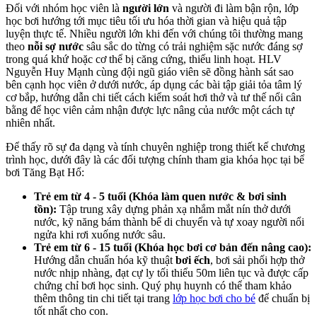
Đối với nhóm học viên là
người lớn
và người đi làm bận rộn, lớp
học bơi hướng tới mục tiêu tối ưu hóa thời gian và hiệu quả tập
luyện thực tế. Nhiều người lớn khi đến với chúng tôi thường mang
theo
nỗi sợ nước
sâu sắc do từng có trải nghiệm sặc nước đáng sợ
trong quá khứ hoặc cơ thể bị căng cứng, thiếu linh hoạt. HLV
Nguyễn Huy Mạnh cùng đội ngũ giáo viên sẽ đồng hành sát sao
bên cạnh học viên ở dưới nước, áp dụng các bài tập giải tỏa tâm lý
cơ bắp, hướng dẫn chi tiết cách kiểm soát hơi thở và tư thế nổi cân
bằng để học viên cảm nhận được lực nâng của nước một cách tự
nhiên nhất.
Để thấy rõ sự đa dạng và tính chuyên nghiệp trong thiết kế chương
trình học, dưới đây là các đối tượng chính tham gia khóa học tại bể
bơi Tăng Bạt Hổ:
Trẻ em từ 4 - 5 tuổi (Khóa làm quen nước & bơi sinh
tồn):
Tập trung xây dựng phản xạ nhắm mắt nín thở dưới
nước, kỹ năng bám thành bể di chuyển và tự xoay người nổi
ngửa khi rơi xuống nước sâu.
Trẻ em từ 6 - 15 tuổi (Khóa học bơi cơ bản đến nâng cao):
Hướng dẫn chuẩn hóa kỹ thuật
bơi ếch
, bơi sải phối hợp thở
nước nhịp nhàng, đạt cự ly tối thiểu 50m liên tục và được cấp
chứng chỉ bơi học sinh. Quý phụ huynh có thể tham khảo
thêm thông tin chi tiết tại trang
lớp học bơi cho bé
để chuẩn bị
tốt nhất cho con.