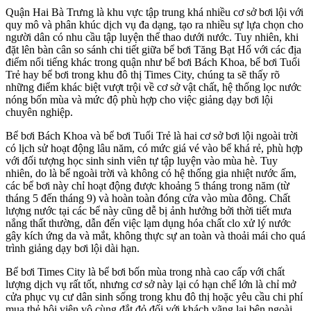
Quận Hai Bà Trưng là khu vực tập trung khá nhiều cơ sở bơi lội với
quy mô và phân khúc dịch vụ đa dạng, tạo ra nhiều sự lựa chọn cho
người dân có nhu cầu tập luyện thể thao dưới nước. Tuy nhiên, khi
đặt lên bàn cân so sánh chi tiết giữa bể bơi Tăng Bạt Hổ với các địa
điểm nổi tiếng khác trong quận như bể bơi Bách Khoa, bể bơi Tuổi
Trẻ hay bể bơi trong khu đô thị Times City, chúng ta sẽ thấy rõ
những điểm khác biệt vượt trội về cơ sở vật chất, hệ thống lọc nước
nóng bốn mùa và mức độ phù hợp cho việc giảng dạy bơi lội
chuyên nghiệp.
Bể bơi Bách Khoa và bể bơi Tuổi Trẻ là hai cơ sở bơi lội ngoài trời
có lịch sử hoạt động lâu năm, có mức giá vé vào bể khá rẻ, phù hợp
với đối tượng học sinh sinh viên tự tập luyện vào mùa hè. Tuy
nhiên, do là bể ngoài trời và không có hệ thống gia nhiệt nước ấm,
các bể bơi này chỉ hoạt động được khoảng 5 tháng trong năm (từ
tháng 5 đến tháng 9) và hoàn toàn đóng cửa vào mùa đông. Chất
lượng nước tại các bể này cũng dễ bị ảnh hưởng bởi thời tiết mưa
nắng thất thường, dẫn đến việc lạm dụng hóa chất clo xử lý nước
gây kích ứng da và mắt, không thực sự an toàn và thoải mái cho quá
trình giảng dạy bơi lội dài hạn.
Bể bơi Times City là bể bơi bốn mùa trong nhà cao cấp với chất
lượng dịch vụ rất tốt, nhưng cơ sở này lại có hạn chế lớn là chỉ mở
cửa phục vụ cư dân sinh sống trong khu đô thị hoặc yêu cầu chi phí
mua thẻ hội viên vô cùng đắt đỏ đối với khách vãng lai bên ngoài.