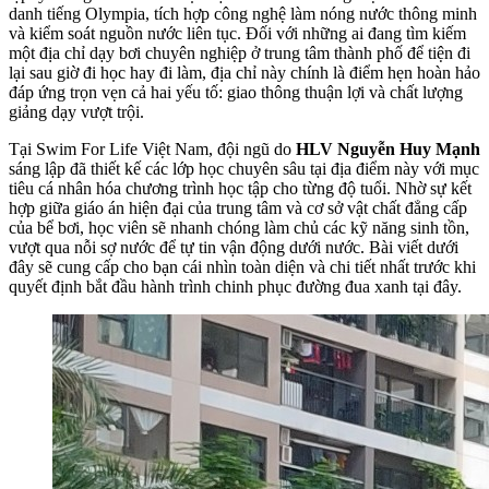
danh tiếng Olympia, tích hợp công nghệ làm nóng nước thông minh
và kiểm soát nguồn nước liên tục. Đối với những ai đang tìm kiếm
một địa chỉ dạy bơi chuyên nghiệp ở trung tâm thành phố để tiện đi
lại sau giờ đi học hay đi làm, địa chỉ này chính là điểm hẹn hoàn hảo
đáp ứng trọn vẹn cả hai yếu tố: giao thông thuận lợi và chất lượng
giảng dạy vượt trội.
Tại Swim For Life Việt Nam, đội ngũ do
HLV Nguyễn Huy Mạnh
sáng lập đã thiết kế các lớp học chuyên sâu tại địa điểm này với mục
tiêu cá nhân hóa chương trình học tập cho từng độ tuổi. Nhờ sự kết
hợp giữa giáo án hiện đại của trung tâm và cơ sở vật chất đẳng cấp
của bể bơi, học viên sẽ nhanh chóng làm chủ các kỹ năng sinh tồn,
vượt qua nỗi sợ nước để tự tin vận động dưới nước. Bài viết dưới
đây sẽ cung cấp cho bạn cái nhìn toàn diện và chi tiết nhất trước khi
quyết định bắt đầu hành trình chinh phục đường đua xanh tại đây.