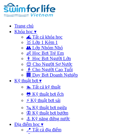
Trang chủ
Khóa học
▾
🌊
Tất cả khóa học
🥇
Lớp 1 Kèm 1
👥
Lớp Nhóm Nhỏ
👶
Học Bơi Trẻ Em
👨
Học Bơi Người Lớn
😌
Cho Người Sợ Nước
👴
Cho Người Cao Tuổi
🏢
Dạy Bơi Doanh Nghiệp
Kỹ thuật bơi
▾
🏊
Tất cả kỹ thuật
🐸
Kỹ thuật bơi ếch
⚡
Kỹ thuật bơi sải
🦦
Kỹ thuật bơi ngửa
🦋
Kỹ thuật bơi bướm
⚓
Kỹ năng đứng nước
Địa điểm học
▾
📍
Tất cả địa điểm