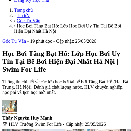
Đăng Ký Học Thử
Trang chủ
›
Tin tức
›
Góc Tư Vấn
›
Học Bơi Tăng Bạt Hổ: Lớp Học Bơi Uy Tín Tại Bể Bơi
Hiện Đại Nhất Hà Nội
Góc Tư Vấn
•
19 phút đọc
•
Cập nhật: 25/05/
2026
Học Bơi Tăng Bạt Hổ: Lớp Học Bơi Uy
Tín Tại Bể Bơi Hiện Đại Nhất Hà Nội |
Swim For Life
Thông tin chi tiết về các lớp học bơi tại bể bơi Tăng Bạt Hổ (Hai Bà
Trưng, Hà Nội). Đánh giá chất lượng nước, HLV chuyên nghiệp,
học phí và lịch học mới nhất.
Thầy Nguyễn Huy Mạnh
🏆 HLV Trưởng Swim For Life
•
Cập nhật: 25/05/
2026