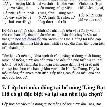
tượng
tượng khách
lai và sinh
lai khu vực
Vinhomes (Hạn
phục vụ
vãng lai
viên trường
công viên
chế khách ngoài)
Độ phù
Tối ưu nhất
Trung bình
Trung bình
Tốt (Nhưng chi
hợp dạy
(Có bể trẻ
(Nước lạnh,
(Bể nhỏ, cơ
phí vé quá cao)
học bơi
em riêng)
đông đúc)
sở cũ)
Để đưa ra sự lựa chọn chính xác nhất dựa trên vị trí địa lý và nhu
cầu của bạn, hãy tham khảo cẩm nang phân tích chuyên sâu tại
trang tin
học bơi ở đâu tốt
của Swim For Life. Chúng tôi luôn cập
nhật những đánh giá khách quan nhất về các địa điểm tập luyện trên
toàn thành phố.
Tóm lại, xét trên mọi khía cạnh từ công năng sử dụng, chất lượng
nước, hệ thống nước ấm bốn mùa cho đến tính phổ biến và chi phí
hợp lý, bể bơi Tăng Bạt Hổ hoàn toàn xứng đáng là vị trí số một
cho sự lựa chọn của bạn tại khu vực quận Hai Bà Trưng. Đây là
môi trường rèn luyện toàn diện giúp nâng cao tối đa hiệu quả cho
mỗi buổi học bơi.
7. Lớp bơi mùa đông tại bể nóng Tăng Bạt
Hổ có gì đặc biệt và tại sao nên lựa chọn?
Lớp học bơi vào mùa đông tại hệ thống bể bơi nước ấm Tăng Bạt