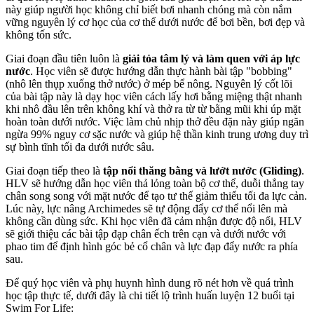
này giúp người học không chỉ biết bơi nhanh chóng mà còn nắm
vững nguyên lý cơ học của cơ thể dưới nước để bơi bền, bơi đẹp và
không tốn sức.
Giai đoạn đầu tiên luôn là
giải tỏa tâm lý và làm quen với áp lực
nước
. Học viên sẽ được hướng dẫn thực hành bài tập "bobbing"
(nhô lên thụp xuống thở nước) ở mép bể nông. Nguyên lý cốt lõi
của bài tập này là dạy học viên cách lấy hơi bằng miệng thật nhanh
khi nhô đầu lên trên không khí và thở ra từ từ bằng mũi khi úp mặt
hoàn toàn dưới nước. Việc làm chủ nhịp thở đều đặn này giúp ngăn
ngừa 99% nguy cơ sặc nước và giúp hệ thần kinh trung ương duy trì
sự bình tĩnh tối đa dưới nước sâu.
Giai đoạn tiếp theo là
tập nổi thăng bằng và lướt nước (Gliding)
.
HLV sẽ hướng dẫn học viên thả lỏng toàn bộ cơ thể, duỗi thẳng tay
chân song song với mặt nước để tạo tư thế giảm thiểu tối đa lực cản.
Lúc này, lực nâng Archimedes sẽ tự động đẩy cơ thể nổi lên mà
không cần dùng sức. Khi học viên đã cảm nhận được độ nổi, HLV
sẽ giới thiệu các bài tập đạp chân ếch trên cạn và dưới nước với
phao tim để định hình góc bẻ cổ chân và lực đạp đẩy nước ra phía
sau.
Để quý học viên và phụ huynh hình dung rõ nét hơn về quá trình
học tập thực tế, dưới đây là chi tiết lộ trình huấn luyện 12 buổi tại
Swim For Life: