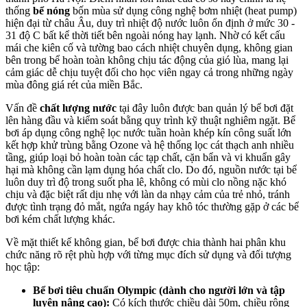
thống
bể nóng
bốn mùa sử dụng công nghệ bơm nhiệt (heat pump)
hiện đại từ châu Âu, duy trì nhiệt độ nước luôn ổn định ở mức 30 -
31 độ C bất kể thời tiết bên ngoài nóng hay lạnh. Nhờ có kết cấu
mái che kiên cố và tường bao cách nhiệt chuyên dụng, không gian
bên trong bể hoàn toàn không chịu tác động của gió lùa, mang lại
cảm giác dễ chịu tuyệt đối cho học viên ngay cả trong những ngày
mùa đông giá rét của miền Bắc.
Vấn đề
chất lượng nước
tại đây luôn được ban quản lý bể bơi đặt
lên hàng đầu và kiểm soát bằng quy trình kỹ thuật nghiêm ngặt. Bể
bơi áp dụng công nghệ lọc nước tuần hoàn khép kín công suất lớn
kết hợp khử trùng bằng Ozone và hệ thống lọc cát thạch anh nhiều
tầng, giúp loại bỏ hoàn toàn các tạp chất, cặn bẩn và vi khuẩn gây
hại mà không cần lạm dụng hóa chất clo. Do đó, nguồn nước tại bể
luôn duy trì độ trong suốt pha lê, không có mùi clo nồng nặc khó
chịu và đặc biệt rất dịu nhẹ với làn da nhạy cảm của trẻ nhỏ, tránh
được tình trạng đỏ mắt, ngứa ngáy hay khô tóc thường gặp ở các bể
bơi kém chất lượng khác.
Về mặt thiết kế không gian, bể bơi được chia thành hai phân khu
chức năng rõ rệt phù hợp với từng mục đích sử dụng và đối tượng
học tập:
Bể bơi tiêu chuẩn Olympic (dành cho người lớn và tập
luyện nâng cao):
Có kích thước chiều dài 50m, chiều rộng