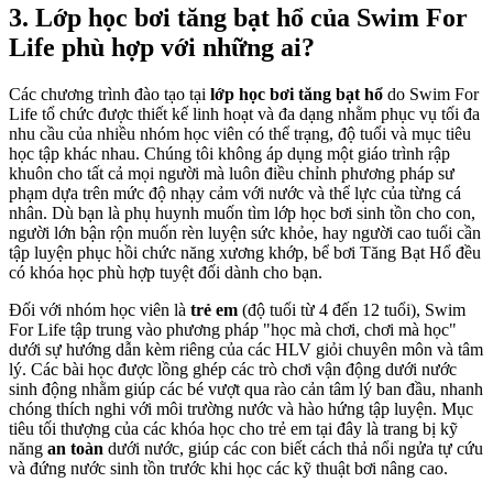
3. Lớp học bơi tăng bạt hổ của Swim For
Life phù hợp với những ai?
Các chương trình đào tạo tại
lớp học bơi tăng bạt hổ
do Swim For
Life tổ chức được thiết kế linh hoạt và đa dạng nhằm phục vụ tối đa
nhu cầu của nhiều nhóm học viên có thể trạng, độ tuổi và mục tiêu
học tập khác nhau. Chúng tôi không áp dụng một giáo trình rập
khuôn cho tất cả mọi người mà luôn điều chỉnh phương pháp sư
phạm dựa trên mức độ nhạy cảm với nước và thể lực của từng cá
nhân. Dù bạn là phụ huynh muốn tìm lớp học bơi sinh tồn cho con,
người lớn bận rộn muốn rèn luyện sức khỏe, hay người cao tuổi cần
tập luyện phục hồi chức năng xương khớp, bể bơi Tăng Bạt Hổ đều
có khóa học phù hợp tuyệt đối dành cho bạn.
Đối với nhóm học viên là
trẻ em
(độ tuổi từ 4 đến 12 tuổi), Swim
For Life tập trung vào phương pháp "học mà chơi, chơi mà học"
dưới sự hướng dẫn kèm riêng của các HLV giỏi chuyên môn và tâm
lý. Các bài học được lồng ghép các trò chơi vận động dưới nước
sinh động nhằm giúp các bé vượt qua rào cản tâm lý ban đầu, nhanh
chóng thích nghi với môi trường nước và hào hứng tập luyện. Mục
tiêu tối thượng của các khóa học cho trẻ em tại đây là trang bị kỹ
năng
an toàn
dưới nước, giúp các con biết cách thả nổi ngửa tự cứu
và đứng nước sinh tồn trước khi học các kỹ thuật bơi nâng cao.