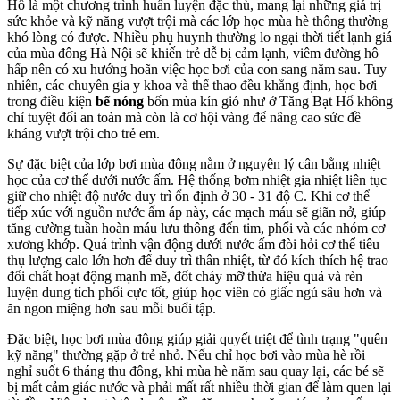
Hổ là một chương trình huấn luyện đặc thù, mang lại những giá trị
sức khỏe và kỹ năng vượt trội mà các lớp học mùa hè thông thường
khó lòng có được. Nhiều phụ huynh thường lo ngại thời tiết lạnh giá
của mùa đông Hà Nội sẽ khiến trẻ dễ bị cảm lạnh, viêm đường hô
hấp nên có xu hướng hoãn việc học bơi của con sang năm sau. Tuy
nhiên, các chuyên gia y khoa và thể thao đều khẳng định, học bơi
trong điều kiện
bể nóng
bốn mùa kín gió như ở Tăng Bạt Hổ không
chỉ tuyệt đối an toàn mà còn là cơ hội vàng để nâng cao sức đề
kháng vượt trội cho trẻ em.
Sự đặc biệt của lớp bơi mùa đông nằm ở nguyên lý cân bằng nhiệt
học của cơ thể dưới nước ấm. Hệ thống bơm nhiệt gia nhiệt liên tục
giữ cho nhiệt độ nước duy trì ổn định ở 30 - 31 độ C. Khi cơ thể
tiếp xúc với nguồn nước ấm áp này, các mạch máu sẽ giãn nở, giúp
tăng cường tuần hoàn máu lưu thông đến tim, phổi và các nhóm cơ
xương khớp. Quá trình vận động dưới nước ấm đòi hỏi cơ thể tiêu
thụ lượng calo lớn hơn để duy trì thân nhiệt, từ đó kích thích hệ trao
đổi chất hoạt động mạnh mẽ, đốt cháy mỡ thừa hiệu quả và rèn
luyện dung tích phổi cực tốt, giúp học viên có giấc ngủ sâu hơn và
ăn ngon miệng hơn sau mỗi buổi tập.
Đặc biệt, học bơi mùa đông giúp giải quyết triệt để tình trạng "quên
kỹ năng" thường gặp ở trẻ nhỏ. Nếu chỉ học bơi vào mùa hè rồi
nghỉ suốt 6 tháng thu đông, khi mùa hè năm sau quay lại, các bé sẽ
bị mất cảm giác nước và phải mất rất nhiều thời gian để làm quen lại