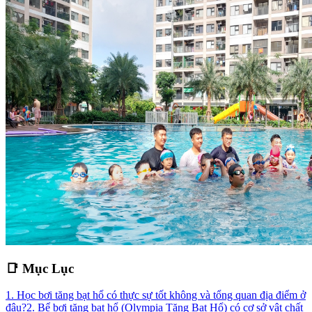
📑 Mục Lục
1. Học bơi tăng bạt hổ có thực sự tốt không và tổng quan địa điểm ở
đâu?
2. Bể bơi tăng bạt hổ (Olympia Tăng Bạt Hổ) có cơ sở vật chất