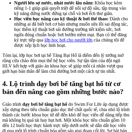
Người lớn sợ nước, nhát nước lâu năm:
Khóa học kèm
riêng 1-1 giúp giải quyết triệt để nỗi sợ độ sâu, tập trung vào
kỹ năng đứng nước đứng tại chỗ và bơi ếch thư giãn.
Học viên học nâng cao kỹ thuật & bơi thể thao:
Dành cho
những ai đã biết bơi cơ bản nhưng muốn sửa lỗi sai động tác,
học thêm kỹ thuật bơi sải đường trường tiết kiệm sức, bơi
ngửa đúng chuẩn hoặc bơi bướm mềm mại. Bạn có thể đăng
ký trực tiếp qua
lớp học bơi cho người lớn
của chúng tôi để
được xếp lịch học linh hoạt.
Tóm lại, lớp học bơi tại bể Tăng Bạt Hổ là điểm đến lý tưởng mở
rộng cửa chào đón mọi thế hệ học viên. Sự tận tâm của đội ngũ
HLV kết hợp với giáo án khoa học sẽ giúp mỗi cá nhân vượt qua
giới hạn bản thân để làm chủ đường bơi một cách tự tin nhất.
4. Lộ trình dạy bơi bể tăng bạt hổ từ cơ
bản đến nâng cao gồm những bước nào?
Giáo trình
dạy bơi bể tăng bạt hổ
do Swim For Life áp dụng được
xây dựng theo tiêu chuẩn giáo dục thể chất quốc tế, chia nhỏ lộ trình
thành các bước khoa học từ dễ đến khó để học viên dễ dàng tiếp thu
mà không bị quá tải hay hụt hơi. Một khóa học tiêu chuẩn gồm 10
đến 12 buổi học thực hành trực tiếp dưới nước sẽ dẫn dắt học viên
đi qua một lộ trình chuẩn hóa gồm sáu giai đoạn cốt lõi. Sự bài bản