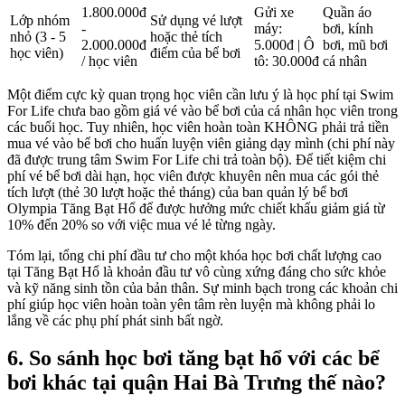
1.800.000đ
Gửi xe
Quần áo
Lớp nhóm
Sử dụng vé lượt
-
máy:
bơi, kính
nhỏ (3 - 5
hoặc thẻ tích
2.000.000đ
5.000đ | Ô
bơi, mũ bơi
học viên)
điểm của bể bơi
/ học viên
tô: 30.000đ
cá nhân
Một điểm cực kỳ quan trọng học viên cần lưu ý là học phí tại Swim
For Life chưa bao gồm giá vé vào bể bơi của cá nhân học viên trong
các buổi học. Tuy nhiên, học viên hoàn toàn KHÔNG phải trả tiền
mua vé vào bể bơi cho huấn luyện viên giảng dạy mình (chi phí này
đã được trung tâm Swim For Life chi trả toàn bộ). Để tiết kiệm chi
phí vé bể bơi dài hạn, học viên được khuyên nên mua các gói thẻ
tích lượt (thẻ 30 lượt hoặc thẻ tháng) của ban quản lý bể bơi
Olympia Tăng Bạt Hổ để được hưởng mức chiết khấu giảm giá từ
10% đến 20% so với việc mua vé lẻ từng ngày.
Tóm lại, tổng chi phí đầu tư cho một khóa học bơi chất lượng cao
tại Tăng Bạt Hổ là khoản đầu tư vô cùng xứng đáng cho sức khỏe
và kỹ năng sinh tồn của bản thân. Sự minh bạch trong các khoản chi
phí giúp học viên hoàn toàn yên tâm rèn luyện mà không phải lo
lắng về các phụ phí phát sinh bất ngờ.
6. So sánh học bơi tăng bạt hổ với các bể
bơi khác tại quận Hai Bà Trưng thế nào?