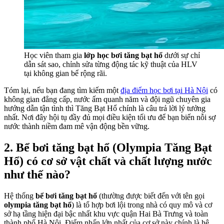
Học viên tham gia
lớp học bơi tăng bạt hổ
dưới sự chỉ
dẫn sát sao, chỉnh sửa từng động tác kỹ thuật của HLV
tại không gian bể rộng rãi.
Tóm lại, nếu bạn đang tìm kiếm một
địa điểm học bơi tại Hà Nội
có
không gian đẳng cấp, nước ấm quanh năm và đội ngũ chuyên gia
hướng dẫn tận tình thì Tăng Bạt Hổ chính là câu trả lời lý tưởng
nhất. Nơi đây hội tụ đầy đủ mọi điều kiện tối ưu để bạn biến nỗi sợ
nước thành niềm đam mê vận động bền vững.
2. Bể bơi tăng bạt hổ (Olympia Tăng Bạt
Hổ) có cơ sở vật chất và chất lượng nước
như thế nào?
Hệ thống
bể bơi tăng bạt hổ
(thường được biết đến với tên gọi
olympia tăng bạt hổ
) là tổ hợp bơi lội trong nhà có quy mô và cơ
sở hạ tầng hiện đại bậc nhất khu vực quận Hai Bà Trưng và toàn
thành phố Hà Nội. Điểm nhấn lớn nhất của cơ sở này chính là hệ