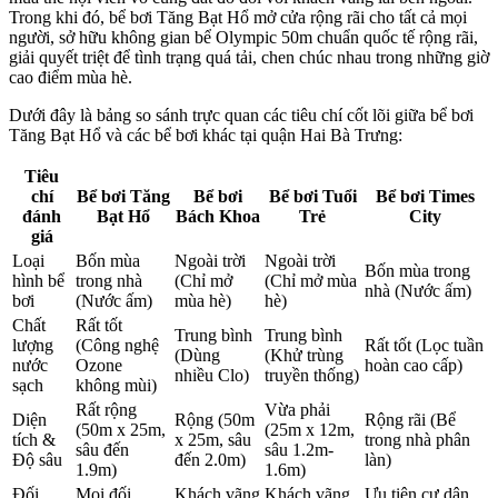
Trong khi đó, bể bơi Tăng Bạt Hổ mở cửa rộng rãi cho tất cả mọi
người, sở hữu không gian bể Olympic 50m chuẩn quốc tế rộng rãi,
giải quyết triệt để tình trạng quá tải, chen chúc nhau trong những giờ
cao điểm mùa hè.
Dưới đây là bảng so sánh trực quan các tiêu chí cốt lõi giữa bể bơi
Tăng Bạt Hổ và các bể bơi khác tại quận Hai Bà Trưng:
Tiêu
chí
Bể bơi Tăng
Bể bơi
Bể bơi Tuổi
Bể bơi Times
đánh
Bạt Hổ
Bách Khoa
Trẻ
City
giá
Loại
Bốn mùa
Ngoài trời
Ngoài trời
Bốn mùa trong
hình bể
trong nhà
(Chỉ mở
(Chỉ mở mùa
nhà (Nước ấm)
bơi
(Nước ấm)
mùa hè)
hè)
Chất
Rất tốt
Trung bình
Trung bình
lượng
(Công nghệ
Rất tốt (Lọc tuần
(Dùng
(Khử trùng
nước
Ozone
hoàn cao cấp)
nhiều Clo)
truyền thống)
sạch
không mùi)
Rất rộng
Vừa phải
Diện
Rộng (50m
Rộng rãi (Bể
(50m x 25m,
(25m x 12m,
tích &
x 25m, sâu
trong nhà phân
sâu đến
sâu 1.2m-
Độ sâu
đến 2.0m)
làn)
1.9m)
1.6m)
Đối
Mọi đối
Khách vãng
Khách vãng
Ưu tiên cư dân