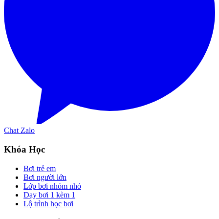
Chat Zalo
Khóa Học
Bơi trẻ em
Bơi người lớn
Lớp bơi nhóm nhỏ
Dạy bơi 1 kèm 1
Lộ trình học bơi