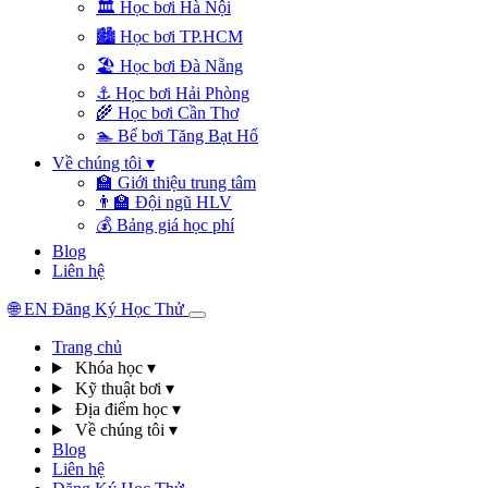
🏛️
Học bơi Hà Nội
🏙️
Học bơi TP.HCM
🏖️
Học bơi Đà Nẵng
⚓
Học bơi Hải Phòng
🌾
Học bơi Cần Thơ
🏊
Bể bơi Tăng Bạt Hổ
Về chúng tôi
▾
🏫
Giới thiệu trung tâm
👨‍🏫
Đội ngũ HLV
💰
Bảng giá học phí
Blog
Liên hệ
🌐
EN
Đăng Ký Học Thử
Trang chủ
Khóa học
▾
Kỹ thuật bơi
▾
Địa điểm học
▾
Về chúng tôi
▾
Blog
Liên hệ