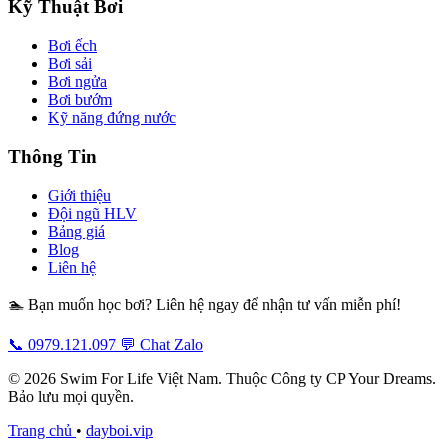
Kỹ Thuật Bơi
Bơi ếch
Bơi sải
Bơi ngửa
Bơi bướm
Kỹ năng đứng nước
Thông Tin
Giới thiệu
Đội ngũ HLV
Bảng giá
Blog
Liên hệ
🏊 Bạn muốn học bơi? Liên hệ ngay để nhận tư vấn miễn phí!
📞 0979.121.097
💬 Chat Zalo
© 2026 Swim For Life Việt Nam. Thuộc Công ty CP Your Dreams.
Bảo lưu mọi quyền.
Trang chủ
•
dayboi.vip