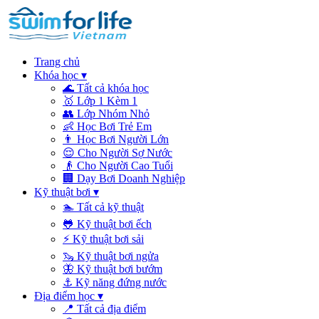
Trang chủ
Khóa học
▾
🌊
Tất cả khóa học
🥇
Lớp 1 Kèm 1
👥
Lớp Nhóm Nhỏ
👶
Học Bơi Trẻ Em
👨
Học Bơi Người Lớn
😌
Cho Người Sợ Nước
👴
Cho Người Cao Tuổi
🏢
Dạy Bơi Doanh Nghiệp
Kỹ thuật bơi
▾
🏊
Tất cả kỹ thuật
🐸
Kỹ thuật bơi ếch
⚡
Kỹ thuật bơi sải
🦦
Kỹ thuật bơi ngửa
🦋
Kỹ thuật bơi bướm
⚓
Kỹ năng đứng nước
Địa điểm học
▾
📍
Tất cả địa điểm