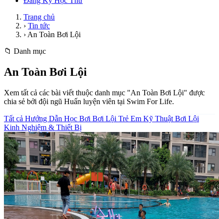
Đăng Ký Học Thử
Trang chủ
›
Tin tức
›
An Toàn Bơi Lội
📁 Danh mục
An Toàn Bơi Lội
Xem tất cả các bài viết thuộc danh mục "An Toàn Bơi Lội" được
chia sẻ bởi đội ngũ Huấn luyện viên tại Swim For Life.
Tất cả
Hướng Dẫn Học Bơi
Bơi Lội Trẻ Em
Kỹ Thuật Bơi Lội
Kinh Nghiệm & Thiết Bị