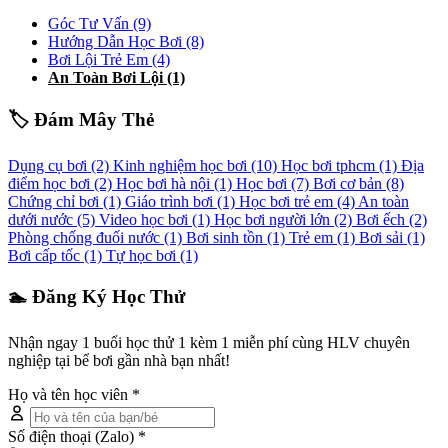
Góc Tư Vấn
(9)
Hướng Dẫn Học Bơi
(8)
Bơi Lội Trẻ Em
(4)
An Toàn Bơi Lội
(1)
🏷️ Đám Mây Thẻ
Dụng cụ bơi
(2)
Kinh nghiệm học bơi
(10)
Học bơi tphcm
(1)
Địa
điểm học bơi
(2)
Học bơi hà nội
(1)
Học bơi
(7)
Bơi cơ bản
(8)
Chứng chỉ bơi
(1)
Giáo trình bơi
(1)
Học bơi trẻ em
(4)
An toàn
dưới nước
(5)
Video học bơi
(1)
Học bơi người lớn
(2)
Bơi ếch
(2)
Phòng chống đuối nước
(1)
Bơi sinh tồn
(1)
Trẻ em
(1)
Bơi sải
(1)
Bơi cấp tốc
(1)
Tự học bơi
(1)
🏊 Đăng Ký Học Thử
Nhận ngay 1 buổi học thử 1 kèm 1 miễn phí cùng HLV chuyên
nghiệp tại bể bơi gần nhà bạn nhất!
Họ và tên học viên *
Số điện thoại (Zalo) *