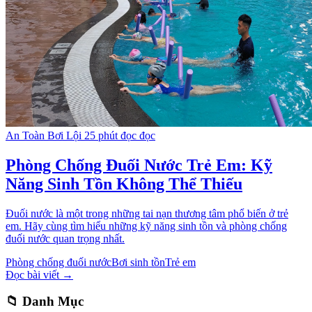
An Toàn Bơi Lội
25 phút đọc đọc
Phòng Chống Đuối Nước Trẻ Em: Kỹ
Năng Sinh Tồn Không Thể Thiếu
Đuối nước là một trong những tai nạn thương tâm phổ biến ở trẻ
em. Hãy cùng tìm hiểu những kỹ năng sinh tồn và phòng chống
đuối nước quan trọng nhất.
Phòng chống đuối nước
Bơi sinh tồn
Trẻ em
Đọc bài viết →
📁 Danh Mục