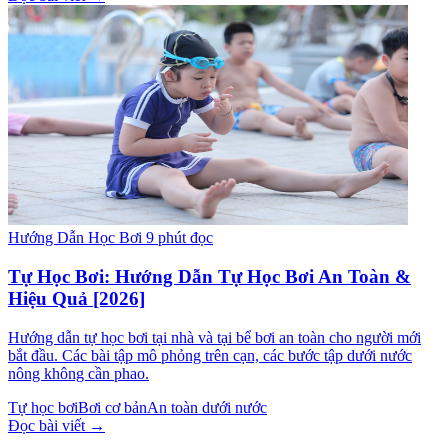
Hướng Dẫn Học Bơi
9 phút đọc
Tự Học Bơi: Hướng Dẫn Tự Học Bơi An Toàn &
Hiệu Quả [2026]
Hướng dẫn tự học bơi tại nhà và tại bể bơi an toàn cho người mới
bắt đầu. Các bài tập mô phỏng trên cạn, các bước tập dưới nước
nông không cần phao.
Tự học bơi
Bơi cơ bản
An toàn dưới nước
Đọc bài viết →