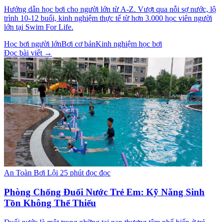
Hướng dẫn học bơi cho người lớn từ A-Z. Vượt qua nỗi sợ nước, lộ
trình 10-12 buổi, kinh nghiệm thực tế từ hơn 3.000 học viên người
lớn tại Swim For Life.
Học bơi người lớn
Bơi cơ bản
Kinh nghiệm học bơi
Đọc bài viết →
An Toàn Bơi Lội
25 phút đọc đọc
Phòng Chống Đuối Nước Trẻ Em: Kỹ Năng Sinh
Tồn Không Thể Thiếu