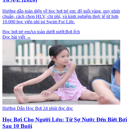
Hướng dẫn toàn diện về học bơi trẻ em: độ tuổi vàng, quy trình
chuẩn, cách chọn HLV, chi phí, và kinh nghiệm thực tế từ hơn
10.000 học viên nhí tại Swim For Life.
Học bơi trẻ em
An toàn dưới nước
Bơi ếch
Đọc bài viết →
Hướng Dẫn Học Bơi
24 phút đọc đọc
Học Bơi Cho Người Lớn: Từ Sợ Nước Đến Biết Bơi
Sau 10 Buổi