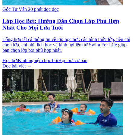
Góc Tư Vấn
20 phút đọc đọc
Lớp Học Bơi: Hướng Dẫn Chọn Lớp Phù Hợp
Nhất Cho Mọi Lứa Tuổi
Tổng hợp tất cả thông tin về lớp học bơi: các hình thức lớp, tiêu chí
chọn lớp, chi phí, lịch học và kinh nghiệm từ Swim For Life giúp
bạn chọn lớp bơi phù hợp nhất.
Học bơi
Kinh nghiệm học bơi
Học bơi cơ bản
Đọc bài viết →