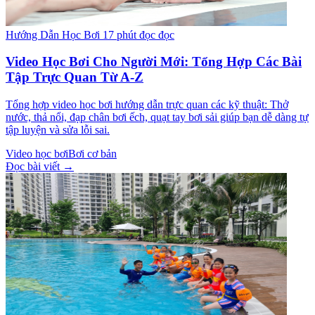
Hướng Dẫn Học Bơi
17 phút đọc đọc
Video Học Bơi Cho Người Mới: Tổng Hợp Các Bài
Tập Trực Quan Từ A-Z
Tổng hợp video học bơi hướng dẫn trực quan các kỹ thuật: Thở
nước, thả nổi, đạp chân bơi ếch, quạt tay bơi sải giúp bạn dễ dàng tự
tập luyện và sửa lỗi sai.
Video học bơi
Bơi cơ bản
Đọc bài viết →