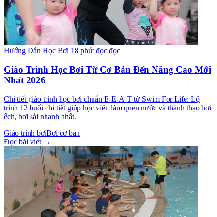
Hướng Dẫn Học Bơi
18 phút đọc đọc
Giáo Trình Học Bơi Từ Cơ Bản Đến Nâng Cao Mới
Nhất 2026
Chi tiết giáo trình học bơi chuẩn E-E-A-T từ Swim For Life: Lộ
trình 12 buổi chi tiết giúp học viên làm quen nước và thành thạo bơi
ếch, bơi sải nhanh nhất.
Giáo trình bơi
Bơi cơ bản
Đọc bài viết →