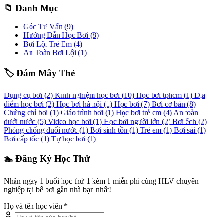
📁 Danh Mục
Góc Tư Vấn
(9)
Hướng Dẫn Học Bơi
(8)
Bơi Lội Trẻ Em
(4)
An Toàn Bơi Lội
(1)
🏷️ Đám Mây Thẻ
Dụng cụ bơi
(2)
Kinh nghiệm học bơi
(10)
Học bơi tphcm
(1)
Địa
điểm học bơi
(2)
Học bơi hà nội
(1)
Học bơi
(7)
Bơi cơ bản
(8)
Chứng chỉ bơi
(1)
Giáo trình bơi
(1)
Học bơi trẻ em
(4)
An toàn
dưới nước
(5)
Video học bơi
(1)
Học bơi người lớn
(2)
Bơi ếch
(2)
Phòng chống đuối nước
(1)
Bơi sinh tồn
(1)
Trẻ em
(1)
Bơi sải
(1)
Bơi cấp tốc
(1)
Tự học bơi
(1)
🏊 Đăng Ký Học Thử
Nhận ngay 1 buổi học thử 1 kèm 1 miễn phí cùng HLV chuyên
nghiệp tại bể bơi gần nhà bạn nhất!
Họ và tên học viên *