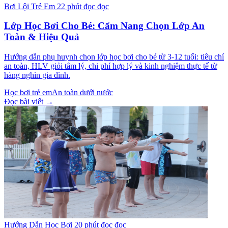
Bơi Lội Trẻ Em
22 phút đọc đọc
Lớp Học Bơi Cho Bé: Cẩm Nang Chọn Lớp An
Toàn & Hiệu Quả
Hướng dẫn phụ huynh chọn lớp học bơi cho bé từ 3-12 tuổi: tiêu chí
an toàn, HLV giỏi tâm lý, chi phí hợp lý và kinh nghiệm thực tế từ
hàng nghìn gia đình.
Học bơi trẻ em
An toàn dưới nước
Đọc bài viết →
Hướng Dẫn Học Bơi
20 phút đọc đọc