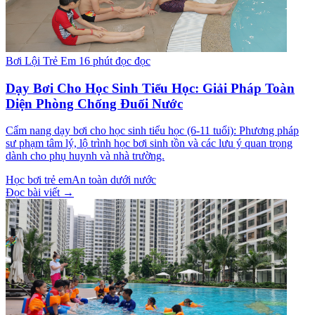
Bơi Lội Trẻ Em
16 phút đọc đọc
Dạy Bơi Cho Học Sinh Tiểu Học: Giải Pháp Toàn
Diện Phòng Chống Đuối Nước
Cẩm nang dạy bơi cho học sinh tiểu học (6-11 tuổi): Phương pháp
sư phạm tâm lý, lộ trình học bơi sinh tồn và các lưu ý quan trọng
dành cho phụ huynh và nhà trường.
Học bơi trẻ em
An toàn dưới nước
Đọc bài viết →