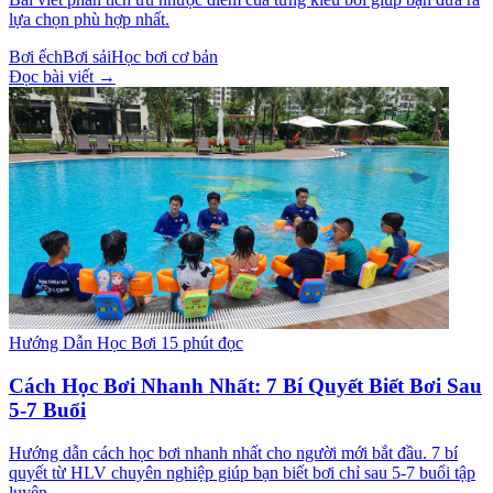
lựa chọn phù hợp nhất.
Bơi ếch
Bơi sải
Học bơi cơ bản
Đọc bài viết →
Hướng Dẫn Học Bơi
15 phút đọc
Cách Học Bơi Nhanh Nhất: 7 Bí Quyết Biết Bơi Sau
5-7 Buổi
Hướng dẫn cách học bơi nhanh nhất cho người mới bắt đầu. 7 bí
quyết từ HLV chuyên nghiệp giúp bạn biết bơi chỉ sau 5-7 buổi tập
luyện.