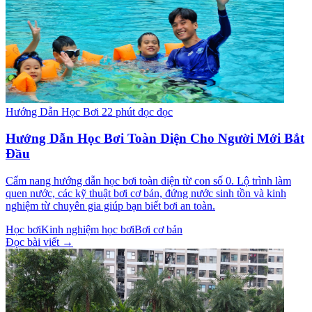
Hướng Dẫn Học Bơi
22 phút đọc đọc
Hướng Dẫn Học Bơi Toàn Diện Cho Người Mới Bắt
Đầu
Cẩm nang hướng dẫn học bơi toàn diện từ con số 0. Lộ trình làm
quen nước, các kỹ thuật bơi cơ bản, đứng nước sinh tồn và kinh
nghiệm từ chuyên gia giúp bạn biết bơi an toàn.
Học bơi
Kinh nghiệm học bơi
Bơi cơ bản
Đọc bài viết →