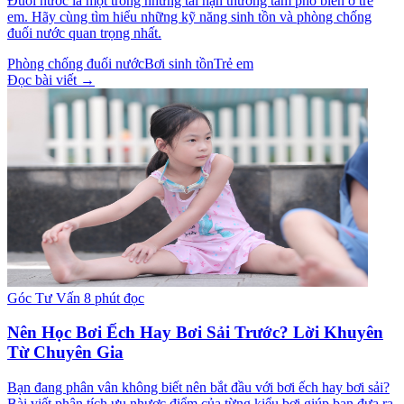
Đuối nước là một trong những tai nạn thương tâm phổ biến ở trẻ
em. Hãy cùng tìm hiểu những kỹ năng sinh tồn và phòng chống
đuối nước quan trọng nhất.
Phòng chống đuối nước
Bơi sinh tồn
Trẻ em
Đọc bài viết →
Góc Tư Vấn
8 phút đọc
Nên Học Bơi Ếch Hay Bơi Sải Trước? Lời Khuyên
Từ Chuyên Gia
Bạn đang phân vân không biết nên bắt đầu với bơi ếch hay bơi sải?
Bài viết phân tích ưu nhược điểm của từng kiểu bơi giúp bạn đưa ra