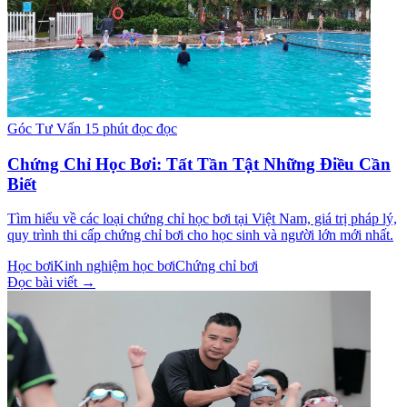
Góc Tư Vấn
15 phút đọc đọc
Chứng Chỉ Học Bơi: Tất Tần Tật Những Điều Cần
Biết
Tìm hiểu về các loại chứng chỉ học bơi tại Việt Nam, giá trị pháp lý,
quy trình thi cấp chứng chỉ bơi cho học sinh và người lớn mới nhất.
Học bơi
Kinh nghiệm học bơi
Chứng chỉ bơi
Đọc bài viết →