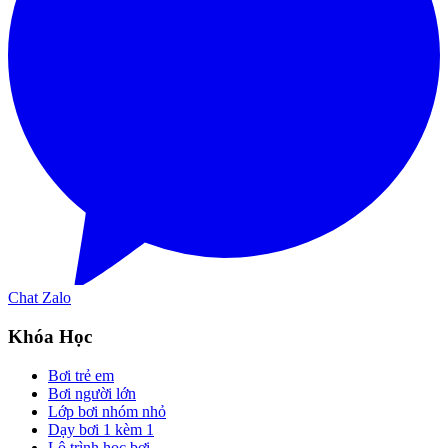
Chat Zalo
Khóa Học
Bơi trẻ em
Bơi người lớn
Lớp bơi nhóm nhỏ
Dạy bơi 1 kèm 1
Lộ trình học bơi