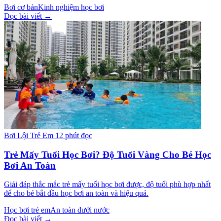
Bơi cơ bản
Kinh nghiệm học bơi
Đọc bài viết →
Bơi Lội Trẻ Em
12 phút đọc
Trẻ Mấy Tuổi Học Bơi? Độ Tuổi Vàng Cho Bé Học
Bơi An Toàn
Giải đáp thắc mắc trẻ mấy tuổi học bơi được, độ tuổi phù hợp nhất
để cho bé bắt đầu học bơi an toàn và hiệu quả.
Học bơi trẻ em
An toàn dưới nước
Đọc bài viết →