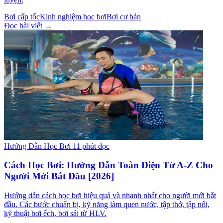
Bơi cấp tốc
Kinh nghiệm học bơi
Bơi cơ bản
Đọc bài viết →
Hướng Dẫn Học Bơi
11 phút đọc
Cách Học Bơi: Hướng Dẫn Toàn Diện Từ A-Z Cho
Người Mới Bắt Đầu [2026]
Hướng dẫn cách học bơi hiệu quả và nhanh nhất cho người mới bắt
đầu. Các bước chuẩn bị, kỹ năng làm quen nước, tập thở, tập nổi,
kỹ thuật bơi ếch, bơi sải từ HLV.