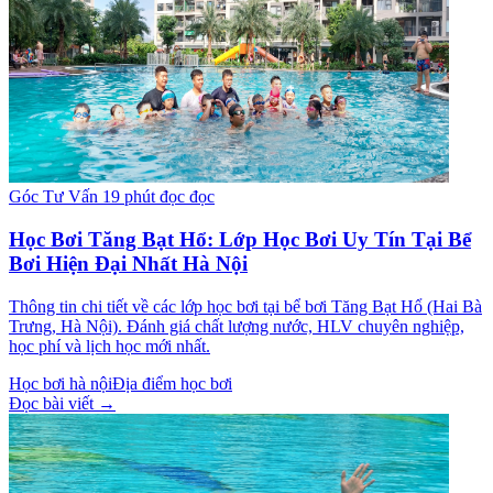
Góc Tư Vấn
19 phút đọc đọc
Học Bơi Tăng Bạt Hổ: Lớp Học Bơi Uy Tín Tại Bể
Bơi Hiện Đại Nhất Hà Nội
Thông tin chi tiết về các lớp học bơi tại bể bơi Tăng Bạt Hổ (Hai Bà
Trưng, Hà Nội). Đánh giá chất lượng nước, HLV chuyên nghiệp,
học phí và lịch học mới nhất.
Học bơi hà nội
Địa điểm học bơi
Đọc bài viết →