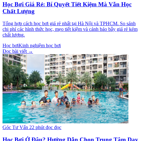
Học Bơi Giá Rẻ: Bí Quyết Tiết Kiệm Mà Vẫn Học
Chất Lượng
Tổng hợp cách học bơi giá rẻ nhất tại Hà Nội và TPHCM. So sánh
chi phí các hình thức học, mẹo tiết kiệm và cảnh báo bẫy giá rẻ kém
chất lượng.
Học bơi
Kinh nghiệm học bơi
Đọc bài viết →
Góc Tư Vấn
22 phút đọc đọc
Học Bơi Ở Đâu? Hướng Dẫn Chọn Trung Tâm Dạy