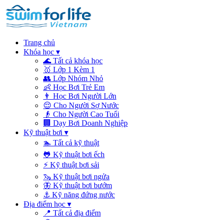
Trang chủ
Khóa học
▾
🌊
Tất cả khóa học
🥇
Lớp 1 Kèm 1
👥
Lớp Nhóm Nhỏ
👶
Học Bơi Trẻ Em
👨
Học Bơi Người Lớn
😌
Cho Người Sợ Nước
👴
Cho Người Cao Tuổi
🏢
Dạy Bơi Doanh Nghiệp
Kỹ thuật bơi
▾
🏊
Tất cả kỹ thuật
🐸
Kỹ thuật bơi ếch
⚡
Kỹ thuật bơi sải
🦦
Kỹ thuật bơi ngửa
🦋
Kỹ thuật bơi bướm
⚓
Kỹ năng đứng nước
Địa điểm học
▾
📍
Tất cả địa điểm