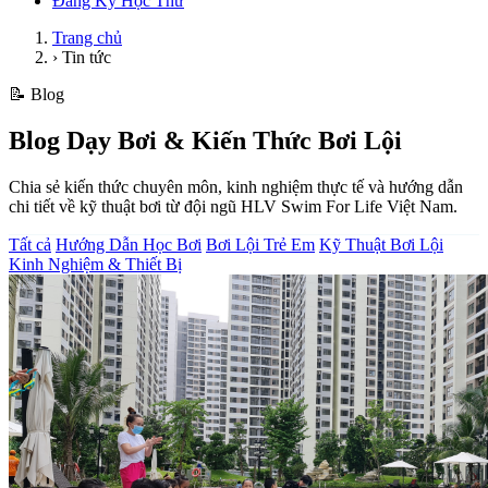
Đăng Ký Học Thử
Trang chủ
›
Tin tức
📝 Blog
Blog Dạy Bơi & Kiến Thức Bơi Lội
Chia sẻ kiến thức chuyên môn, kinh nghiệm thực tế và hướng dẫn
chi tiết về kỹ thuật bơi từ đội ngũ HLV Swim For Life Việt Nam.
Tất cả
Hướng Dẫn Học Bơi
Bơi Lội Trẻ Em
Kỹ Thuật Bơi Lội
Kinh Nghiệm & Thiết Bị