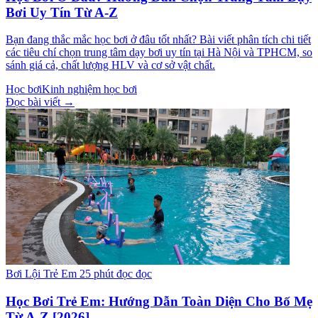
Bơi Uy Tín Từ A-Z
Bạn đang thắc mắc học bơi ở đâu tốt nhất? Bài viết phân tích chi tiết
các tiêu chí chọn trung tâm dạy bơi uy tín tại Hà Nội và TPHCM, so
sánh giá cả, chất lượng HLV và cơ sở vật chất.
Học bơi
Kinh nghiệm học bơi
Đọc bài viết →
Bơi Lội Trẻ Em
25 phút đọc đọc
Học Bơi Trẻ Em: Hướng Dẫn Toàn Diện Cho Bố Mẹ
Từ A-Z [2026]