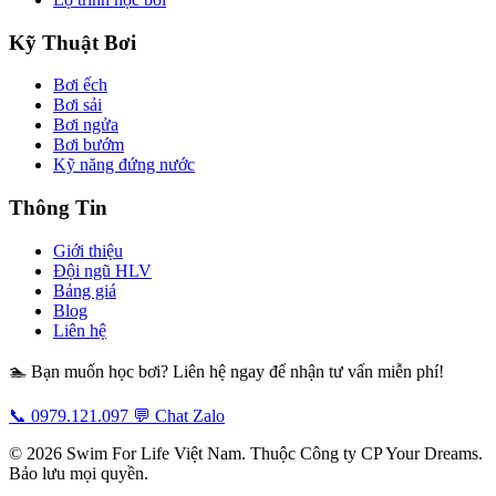
Kỹ Thuật Bơi
Bơi ếch
Bơi sải
Bơi ngửa
Bơi bướm
Kỹ năng đứng nước
Thông Tin
Giới thiệu
Đội ngũ HLV
Bảng giá
Blog
Liên hệ
🏊 Bạn muốn học bơi? Liên hệ ngay để nhận tư vấn miễn phí!
📞 0979.121.097
💬 Chat Zalo
© 2026 Swim For Life Việt Nam. Thuộc Công ty CP Your Dreams.
Bảo lưu mọi quyền.