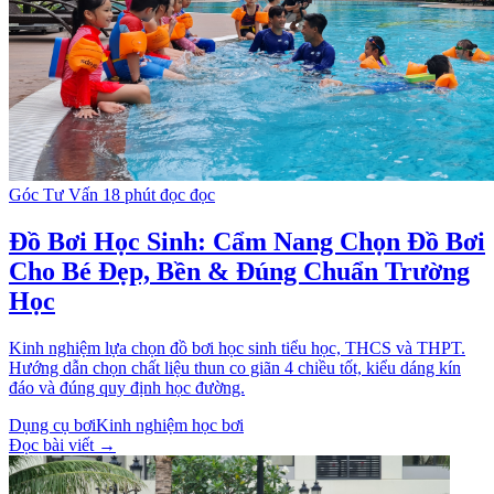
Góc Tư Vấn
18 phút đọc đọc
Đồ Bơi Học Sinh: Cẩm Nang Chọn Đồ Bơi
Cho Bé Đẹp, Bền & Đúng Chuẩn Trường
Học
Kinh nghiệm lựa chọn đồ bơi học sinh tiểu học, THCS và THPT.
Hướng dẫn chọn chất liệu thun co giãn 4 chiều tốt, kiểu dáng kín
đáo và đúng quy định học đường.
Dụng cụ bơi
Kinh nghiệm học bơi
Đọc bài viết →