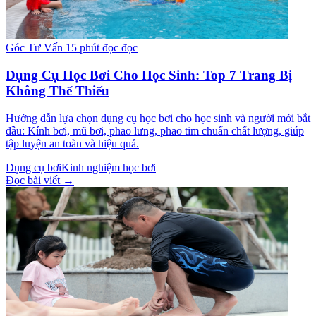
Góc Tư Vấn
15 phút đọc đọc
Dụng Cụ Học Bơi Cho Học Sinh: Top 7 Trang Bị
Không Thể Thiếu
Hướng dẫn lựa chọn dụng cụ học bơi cho học sinh và người mới bắt
đầu: Kính bơi, mũ bơi, phao lưng, phao tim chuẩn chất lượng, giúp
tập luyện an toàn và hiệu quả.
Dụng cụ bơi
Kinh nghiệm học bơi
Đọc bài viết →