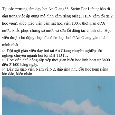
Tại các **trung tâm dạy bơi An Giang**, Swim For Life tự hào đi
đầu trong việc áp dụng mô hình kèm riêng biệt (1 HLV kèm tối đa 2
học viên), giúp giáo viên bám sát học viên 100% thời gian dưới
nước, khắc phục chứng sợ nước và sửa lỗi động tác chính xác. Học
viên được chủ động chọn địa điểm học bơi ở An Giang gần nhà
mình nhất.
✅
Đội ngũ giáo viên dạy bơi tại An Giang chuyên nghiệp, tốt
nghiệp chuyên ngành bơi lội ĐH TDTT.
✅
Học viên chủ động sắp xếp thời gian biểu học linh hoạt từ 6h00
đến 21h00 hàng ngày.
✅
Đầy đủ giáo viên Nam và Nữ, đáp ứng nhu cầu học kèm riêng
kín đáo, kiên nhẫn.