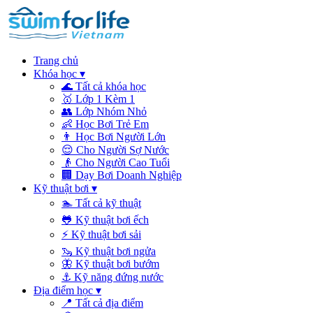
Trang chủ
Khóa học
▾
🌊
Tất cả khóa học
🥇
Lớp 1 Kèm 1
👥
Lớp Nhóm Nhỏ
👶
Học Bơi Trẻ Em
👨
Học Bơi Người Lớn
😌
Cho Người Sợ Nước
👴
Cho Người Cao Tuổi
🏢
Dạy Bơi Doanh Nghiệp
Kỹ thuật bơi
▾
🏊
Tất cả kỹ thuật
🐸
Kỹ thuật bơi ếch
⚡
Kỹ thuật bơi sải
🦦
Kỹ thuật bơi ngửa
🦋
Kỹ thuật bơi bướm
⚓
Kỹ năng đứng nước
Địa điểm học
▾
📍
Tất cả địa điểm