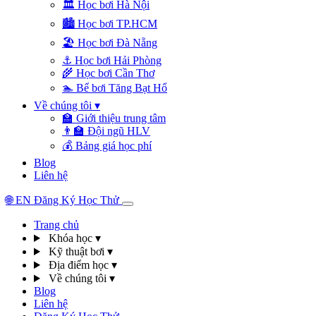
🏛️
Học bơi Hà Nội
🏙️
Học bơi TP.HCM
🏖️
Học bơi Đà Nẵng
⚓
Học bơi Hải Phòng
🌾
Học bơi Cần Thơ
🏊
Bể bơi Tăng Bạt Hổ
Về chúng tôi
▾
🏫
Giới thiệu trung tâm
👨‍🏫
Đội ngũ HLV
💰
Bảng giá học phí
Blog
Liên hệ
🌐
EN
Đăng Ký Học Thử
Trang chủ
Khóa học
▾
Kỹ thuật bơi
▾
Địa điểm học
▾
Về chúng tôi
▾
Blog
Liên hệ