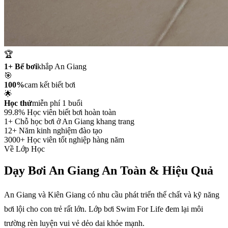
🏆
1+ Bể bơi
khắp An Giang
🎯
100%
cam kết biết bơi
🌟
Học thử
miễn phí 1 buổi
99.8%
Học viên biết bơi hoàn toàn
1+
Chỗ học bơi ở An Giang khang trang
12+
Năm kinh nghiệm đào tạo
3000+
Học viên tốt nghiệp hàng năm
Về Lớp Học
Dạy Bơi An Giang
An Toàn & Hiệu Quả
An Giang và Kiên Giang có nhu cầu phát triển thể chất và kỹ năng
bơi lội cho con trẻ rất lớn. Lớp bơi Swim For Life đem lại môi
trường rèn luyện vui vẻ dẻo dai khỏe mạnh.