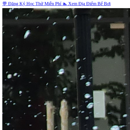
💬 Đăng Ký Học Thử Miễn Phí
🏊 Xem Địa Điểm Bể Bơi